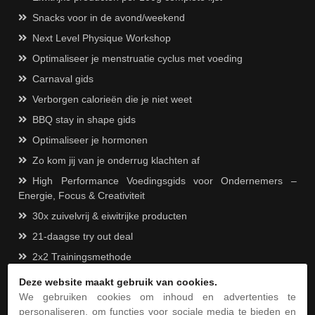
Snacks voor in de avond/weekend
Next Level Physique Workshop
Optimaliseer je menstruatie cyclus met voeding
Carnaval gids
Verborgen calorieën die je niet weet
BBQ stay in shape gids
Optimaliseer je hormonen
Zo kom jij van je onderrug klachten af
High Performance Voedingsgids voor Ondernemers –
Energie, Focus & Creativiteit
30x zuivelvrij & eiwitrijke producten
21-daagse try out deal
2x2 Trainingsmethode
Novaz - 21 dagen mail cursus. 21 dagen gratis tips, tricks
Deze website maakt gebruik van cookies.
en handvaten
We gebruiken cookies om inhoud en advertenties te
personaliseren, om functies voor sociale media te bieden en