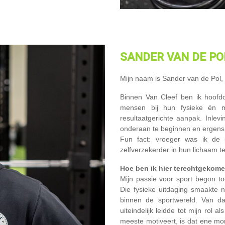
SANDER
VAN DE P
Mijn naam is Sander van de Pol, 
Binnen Van Cleef ben ik hoofd
mensen bij hun fysieke én me
resultaatgerichte aanpak. Inlev
onderaan te beginnen en ergens 
Fun fact: vroeger was ik de
zelfverzekerder in hun lichaam te
Hoe ben ik hier terechtgekom
Mijn passie voor sport begon to
Die fysieke uitdaging smaakte 
binnen de sportwereld. Van da
uiteindelijk leidde tot mijn rol
meeste motiveert, is dat ene m