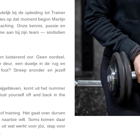
lijk bij de opleiding tot Trainer
ies op dat moment begon Martijn
lcoaching. Onze kennis, passie en
me aan bij zijn team — sindsdien
een luisterend oor. Geen oordeel,
e deur, een duwtje in de rug en
 fout? Streep eronder en jezelf
s bijgebleven, komt uit het nummer
st yourself off and back in the
 of training. Het gaat over durven
je naartoe wilt. Soms komen daar
it wat werkt voor jóú, stap voor
.