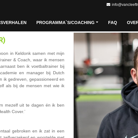
info@vancleeft
ESVERHALEN
PROGRAMMA`S/COACHING
FAQ
OVE
R)
 woon in Keldonk samen met mijn
Trainer & Coach, waar ik mensen
rnaast ben ik voetbaltrainer bij
l Academie en manager bij Dutch
en ik gedreven, gepassioneerd en
zelf als bij de mensen met wie ik
om mezelf uit te dagen én ik ben
ealth Cover.’
ntaal gebroken en ik zat in een
et zelfverzekerd en worstelde met