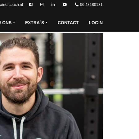
rainercoach.nl
06 48180181
R ONS
EXTRA`S
CONTACT
LOGIN