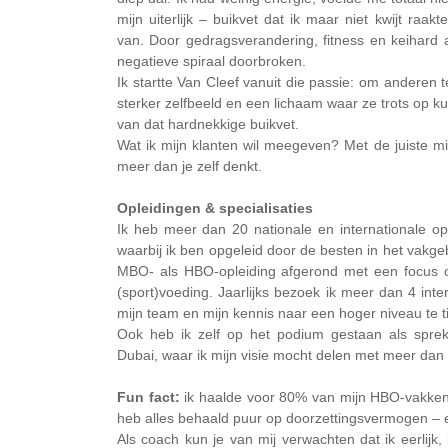
mijn uiterlijk – buikvet dat ik maar niet kwijt raa
van. Door gedragsverandering, fitness en keihard 
negatieve spiraal doorbroken.
Ik startte Van Cleef vanuit die passie: om anderen
sterker zelfbeeld en een lichaam waar ze trots op kun
van dat hardnekkige buikvet.
Wat ik mijn klanten wil meegeven? Met de juiste mi
meer dan je zelf denkt.
Opleidingen & specialisaties
Ik heb meer dan 20 nationale en internationale op
waarbij ik ben opgeleid door de besten in het vakg
MBO- als HBO-opleiding afgerond met een focus o
(sport)voeding. Jaarlijks bezoek ik meer dan 4 inte
mijn team en mijn kennis naar een hoger niveau te ti
Ook heb ik zelf op het podium gestaan als spre
Dubai, waar ik mijn visie mocht delen met meer dan
Fun fact:
ik haalde voor 80% van mijn HBO-vakken
heb alles behaald puur op doorzettingsvermogen – e
Als coach kun je van mij verwachten dat ik eerlijk,