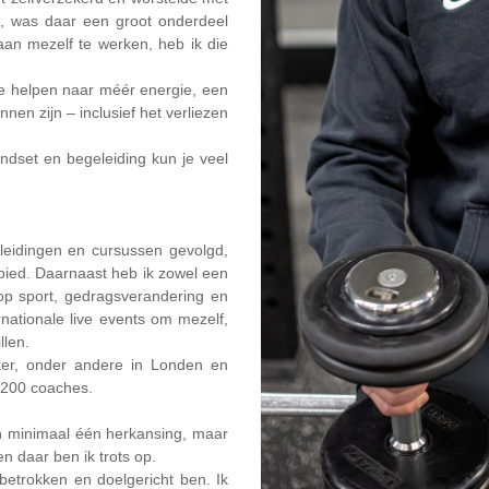
kte, was daar een groot onderdeel
aan mezelf te werken, heb ik die
 te helpen naar méér energie, een
nen zijn – inclusief het verliezen
ndset en begeleiding kun je veel
leidingen en cursussen gevolgd,
ebied. Daarnaast heb ik zowel een
p sport, gedragsverandering en
rnationale live events om mezelf,
llen.
ker, onder andere in Londen en
 200 coaches.
 minimaal één herkansing, maar
n daar ben ik trots op.
 betrokken en doelgericht ben. Ik