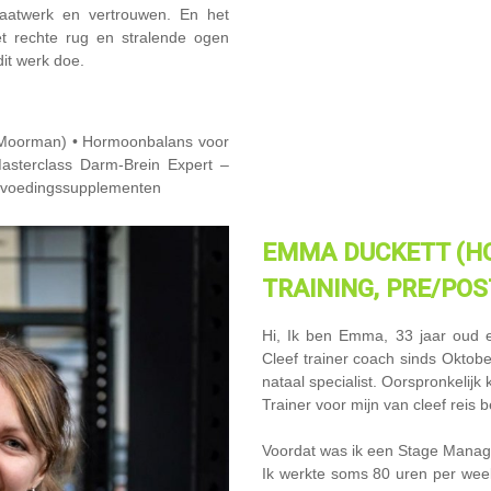
maatwerk en vertrouwen. En het
t rechte rug en stralende ogen
dit werk doe.
h Moorman) • Hormoonbalans voor
 Masterclass Darm-Brein Expert –
 voedingssupplementen
EMMA
DUCKETT (H
TRAINING, PRE/POS
Hi, Ik ben Emma, 33 jaar oud e
Cleef trainer coach sinds Oktob
nataal specialist. Oorspronkelijk
Trainer voor mijn van cleef reis 
Voordat was ik een Stage Manage
Ik werkte soms 80 uren per wee