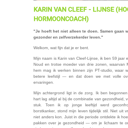
KARIN
VAN CLEEF - LIJNSE (H
HORMOONCOACH)
"Je hoeft het niet alleen te doen. Samen gaan 
gezonder en zelfverzekerder leven."
Welkom, wat fijn dat je er bent.
Mijn naam is Karin van Cleef-Lijnse, ik ben 59 jaa
Noud en trotse moeder van drie zonen, waarvan M
hem mag ik werken binnen zijn PT-studio, waar
betere leefstijl — en dat doen we met volle ov
ervaringen.
Mijn achtergrond ligt in de zorg. Ik ben begonnen
hart lag altijd al bij de combinatie van gezondheid
stuk. Toen ik op jonge leeftijd werd geconfr
borstkanker, stond mijn leven tijdelijk stil. Niet ui
niet anders kon. Juist in die periode ontdekte ik hoe
pakken over je gezondheid — om je lichaam te on