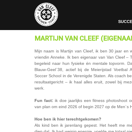
SUCC
MARTIJN
VAN CLEEF (EIGENAA
Mijn naam is Martijn van Cleef, ik ben 30 jaar en
vriendin Anneke. Ik ben eigenaar van Van Cleef – 
begeleid naar hun fysieke én mentale topvorm. Daa
Blauw-Geel`38, actief bij de Meierijstad Voetba
Soccer School in de Verenigde Staten. Als coach b
resultaatgericht – ik haal alles eruit, zowel bij me
werk.
Fun fact:
ik doe jaarlijks een fitness photoshoot 
van plan om eind 2026 of begin 2027 op de Men`s H
Hoe ben ik hier terechtgekomen?
Als kind ben ik jarenlang gepest. Het heeft me me
diep dal. Ik had weinig energie, voelde me totaal ni