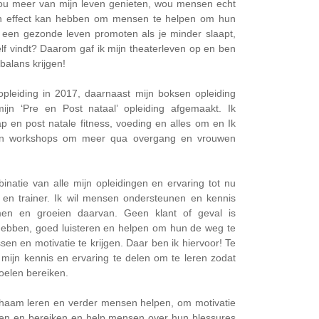
k wou meer van mijn leven genieten, wou mensen echt
een effect kan hebben om mensen te helpen om hun
e een gezonde leven promoten als je minder slaapt,
zelf vindt? Daarom gaf ik mijn theaterleven op en ben
 balans krijgen!
leiding in 2017, daarnaast mijn boksen opleiding
n ‘Pre en Post nataal’ opleiding afgemaakt. Ik
p en post natale fitness, voeding en alles om en Ik
en workshops om meer qua overgang en vrouwen
inatie van alle mijn opleidingen en ervaring tot nu
n en trainer. Ik wil mensen ondersteunen en kennis
en en groeien daarvan. Geen klant of geval is
hebben, goed luisteren en helpen om hun de weg te
en en motivatie te krijgen. Daar ben ik hiervoor! Te
 mijn kennis en ervaring te delen om te leren zodat
oelen bereiken.
ichaam leren en verder mensen helpen, om motivatie
llen en bereiken en help mensen over hun blessures