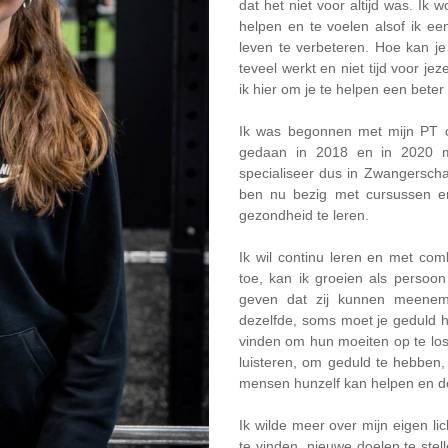
dat het niet voor altijd was. I
helpen en te voelen alsof ik 
leven te verbeteren. Hoe kan j
teveel werkt en niet tijd voor je
ik hier om je te helpen een beter
Ik was begonnen met mijn PT op
gedaan in 2018 en in 2020 mij
specialiseer dus in Zwangerscha
ben nu bezig met cursussen 
gezondheid te leren.
Ik wil continu leren en met comb
toe, kan ik groeien als persoo
geven dat zij kunnen meenem
dezelfde, soms moet je geduld 
vinden om hun moeiten op te loss
luisteren, om geduld te hebben,
mensen hunzelf kan helpen en d
Ik wilde meer over mijn eigen l
te vinden, nieuwe doelen te ste