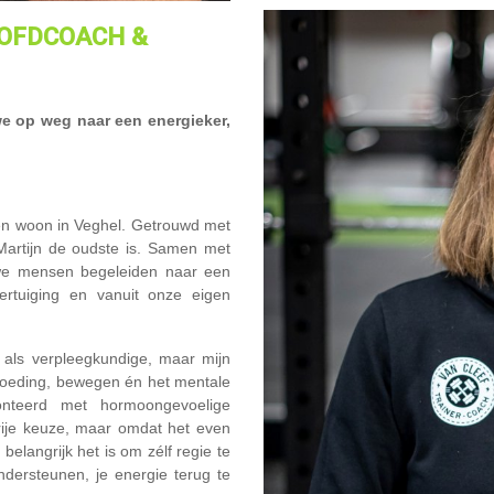
OOFDCOACH &
we op weg naar een energieker,
r en woon in Veghel. Getrouwd met
artijn de oudste is. Samen met
 we mensen begeleiden naar een
ertuiging en vanuit onze eigen
 als verpleegkundige, maar mijn
, voeding, bewegen én het mentale
onteerd met hormoongevoelige
t vrije keuze, maar omdat het even
 belangrijk het is om zélf regie te
dersteunen, je energie terug te