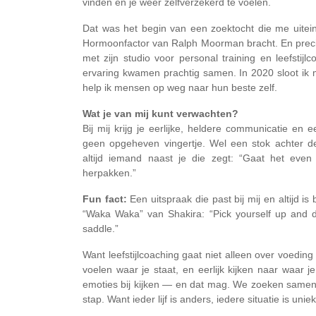
vinden en je weer zelfverzekerd te voelen.
Dat was het begin van een zoektocht die me uiteinde
Hormoonfactor van Ralph Moorman bracht. En prec
met zijn studio voor personal training en leefstij
ervaring kwamen prachtig samen. In 2020 sloot ik 
help ik mensen op weg naar hun beste zelf.
Wat je van mij kunt verwachten?
Bij mij krijg je eerlijke, heldere communicatie en 
geen opgeheven vingertje. Wel een stok achter d
altijd iemand naast je die zegt: “Gaat het even
herpakken.”
Fun fact:
Een uitspraak die past bij mij en altijd i
“Waka Waka” van Shakira: “Pick yourself up and du
saddle.”
Want leefstijlcoaching gaat niet alleen over voeding
voelen waar je staat, en eerlijk kijken naar waar 
emoties bij kijken — en dat mag. We zoeken samen u
stap. Want ieder lijf is anders, iedere situatie is uniek