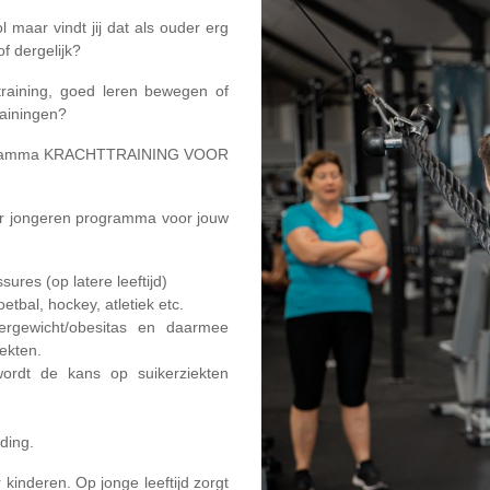
 maar vindt jij dat als ouder erg
f dergelijk?
training, goed leren bewegen of
rainingen?
programma KRACHTTRAINING VOOR
or jongeren programma voor jouw
sures (op latere leeftijd)
etbal, hockey, atletiek etc.
rgewicht/obesitas en daarmee
ekten.
wordt de kans op suikerziekten
ding.
 kinderen. Op jonge leeftijd zorgt