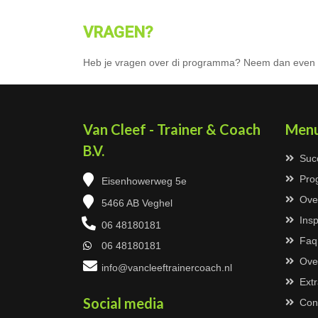
VRAGEN?
Heb je vragen over di programma? Neem dan even 
Van Cleef - Trainer & Coach
Men
B.V.
Suc
Pro
Eisenhowerweg 5e
Ove
5466 AB Veghel
Insp
06 48180181
Faq
06 48180181
Ove
info@vancleeftrainercoach.nl
Extr
Social media
Con