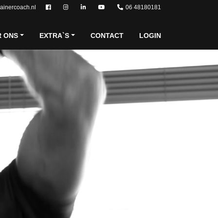
rainercoach.nl
06 48180181
R ONS
EXTRA`S
CONTACT
LOGIN