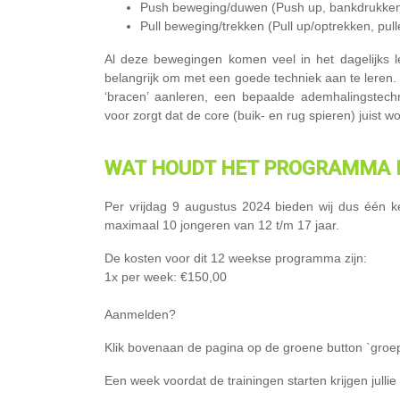
Push beweging/duwen (Push up, bankdrukken,
Pull beweging/trekken (Pull up/optrekken, pull
Al deze bewegingen komen veel in het dagelijks 
belangrijk om met een goede techniek aan te leren.
‘bracen’ aanleren, een bepaalde ademhalingstechni
voor zorgt dat de core (buik- en rug spieren) juist 
WAT
HOUDT HET PROGRAMMA I
Per vrijdag 9 augustus 2024 bieden wij dus één 
maximaal 10 jongeren van 12 t/m 17 jaar.
De kosten voor dit 12 weekse programma zijn:
1x per week: €150,00
Aanmelden?
Klik bovenaan de pagina op de groene button `groep
Een week voordat de trainingen starten krijgen julli