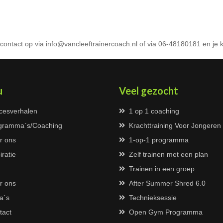
contact op via
info@vancleeftrainercoach.nl
of via 06-48180181 en je k
u
Veel gezocht
cesverhalen
1 op 1 coaching
gramma`s/Coaching
Krachttraining Voor Jongeren
r ons
1-op-1 programma
iratie
Zelf trainen met een plan
Trainen in een groep
r ons
After Summer Shred 6.0
a`s
Technieksessie
tact
Open Gym Programma