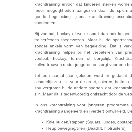
krachttraining ervoor dat kinderen sterken worden
meer mogelijkheden aangezien daar de spierma
goede begeleiding tijdens krachttraining essent
voorkomen.
Bij voetbal, hockey of welke sport dan ook krijgen
trainer/coach toegewezen. Maar bij de sportsch
zonder enkele vorm van begeleiding. Dat is verk
krachttraining helpen bij het verbeteren van pre
voetbal, hockey, turnen of dergelijk. Kracht
zelfvertrouwen onder jongeren en zorgt voor een be
Tot een aantal jaar geleden werd er gedacht da
schadelijk zou zijn voor de groei, spieren, botten e
zou vergroten bij de andere sporten. dat krachttrai
zijn. Maar dit is tegenwoordig ontkracht door de w
In ons krachttraining voor jongeren programma
krachttraining aangeleerd en (verder) ontwikkeld. De
Knie buigen/stappen (Squats, lunges, opstap
Heup beweging/tillen (Deadlift, hiptrusters)