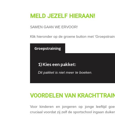
MELD
JEZELF HIERAAN!
SAMEN GAAN WE ERVOOR!
Klik hieronder op de groene button met ‘Groepstraini
Groepstraining
1) Kies een pakket:
Dit pakket is niet meer te boeken.
VOORDELEN
VAN KRACHTTRAIN
Voor kinderen en jongeren op jonge leeftijd go
cruciaal voordat zij zelf de sportschool ingaan duike