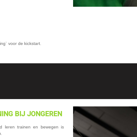
ng` voor de kickstart.
ING BIJ JONGEREN
ed leren trainen en bewegen is
n.