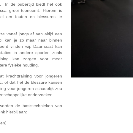
. In de pubertijd biedt het ook
ssa groei toeneemt. Hierom is
ieel om fouten en blessures te
 ze vanaf jongs af aan altijd een
ool kan je zo maar naar binnen
eerd vinden wij. Daarnaast kan
staties in andere sporten zoals
training kan zorgen voor meer
tere fysieke houding.
t krachttraining voor jongeren
tc. of dat het de blessure kansen
ning voor jongeren schadelijk zou
etenschappelijke onderzoeken.
 worden de basistechnieken van
nk hierbij aan:
pen)