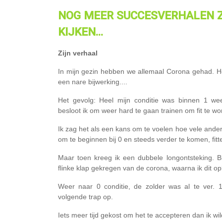
NOG
MEER SUCCESVERHALEN Z
KIJKEN...
Zijn verhaal⁣
In mijn gezin hebben we allemaal Corona gehad. Hel
een nare bijwerking....⁣
Het gevolg: Heel mijn conditie was binnen 1 we
besloot ik om weer hard te gaan trainen om fit te wor
Ik zag het als een kans om te voelen hoe vele ande
om te beginnen bij 0 en steeds verder te komen, fitter
Maar toen kreeg ik een dubbele longontsteking. B
flinke klap gekregen van de corona, waarna ik dit opl
Weer naar 0 conditie, de zolder was al te ver. 
volgende trap op.⁣
Iets meer tijd gekost om het te accepteren dan ik w