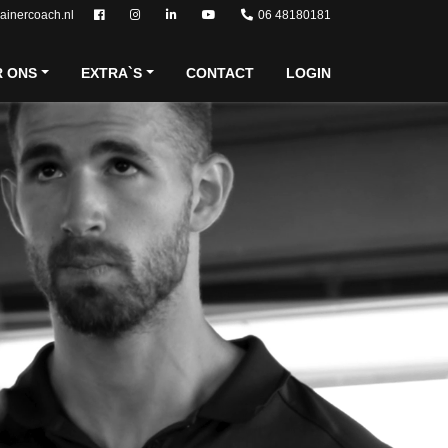
rainercoach.nl
06 48180181
R ONS
EXTRA`S
CONTACT
LOGIN