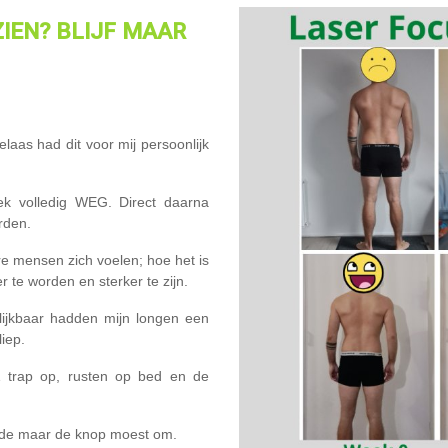
IEN? BLIJF MAAR
aas had dit voor mij persoonlijk
ek volledig WEG. Direct daarna
den. ⁣
re mensen zich voelen; hoe het is
 te worden en sterker te zijn.⁣
lijkbaar hadden mijn longen een
iep.⁣
1 trap op, rusten op bed en de
ilde maar de knop moest om. ⁣